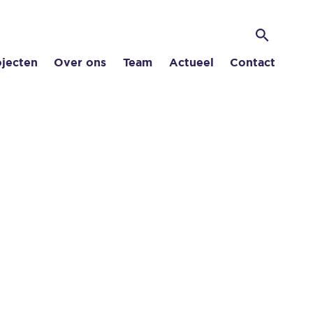
Zoek
Zoeken
ojecten
Over ons
Team
Actueel
Contact