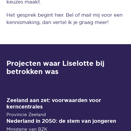
keuzes maakt.
Het gesprek begint hier. Bel of mail mij voor een
kennismaking, dan vertel ik je graag meer!
Projecten waar Liselotte bij
betrokken was
Energietransitie
Zeeland aan zet: voorwaarden voor
kerncentrales
Gebiedsontwikkeling
Provincie Zeeland
Nederland in 2050: de stem van jongeren
Samenleven
Ministerie van BZK