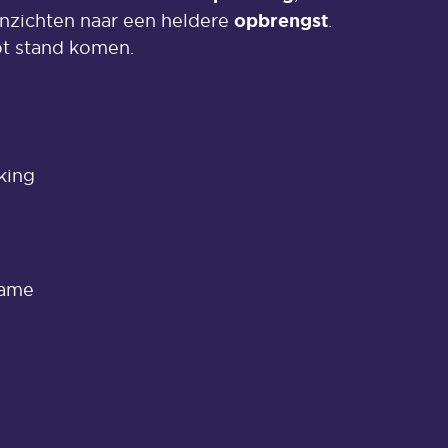
opbrengst
inzichten naar een heldere
.
ot stand komen.
king
rame