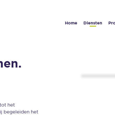
Home
Diensten
Pr
men.
tot het
j begeleiden het