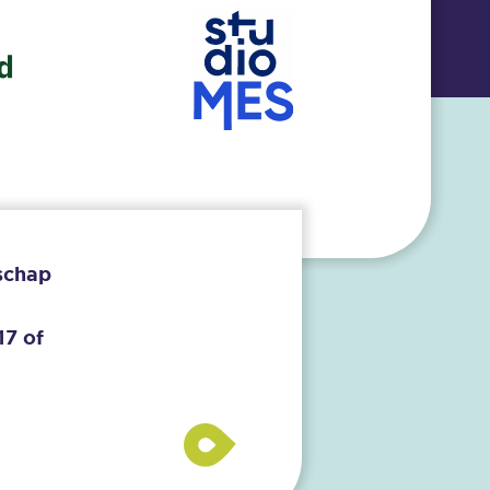
schap
17
of