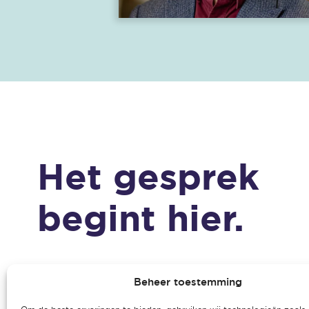
Het gesprek
begint hier.
Beheer toestemming
ADRES
VOLG ONS O