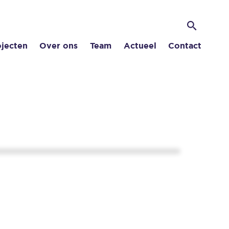
Zoek
Zoeken
ojecten
Over ons
Team
Actueel
Contact