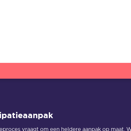
cipatieaanpak
tieproces vraagt om een heldere aanpak op maat. 