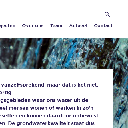
Zoek
Zoeken
ojecten
Over ons
Team
Actueel
Contact
 vanzelfsprekend, maar dat is het niet.
ertig
sgebieden waar ons water uit de
eel mensen wonen of werken in zo'n
beseffen en kunnen daardoor onbewust
en. De grondwaterkwaliteit staat dus