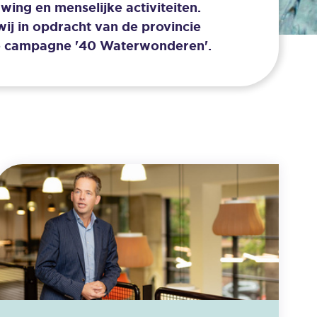
ing en menselijke activiteiten.
j in opdracht van de provincie
ige campagne '40 Waterwonderen'.