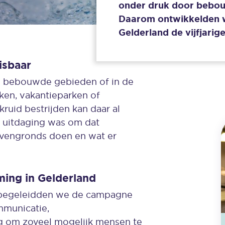
onder druk door bebouw
Daarom ontwikkelden wi
Gelderland de vijfjar
isbaar
n bebouwde gebieden of in de
ken, vakantieparken of
ruid bestrijden kan daar al
e uitdaging was om dat
ovengronds doen en wat er
ng in Gelderland
 begeleidden we de campagne
municatie,
ng om zoveel mogelijk mensen te