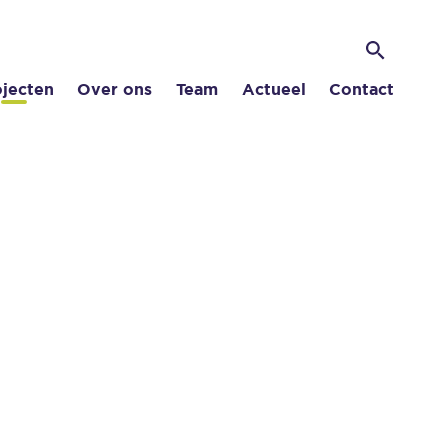
Zoek
Zoeken
ojecten
Over ons
Team
Actueel
Contact